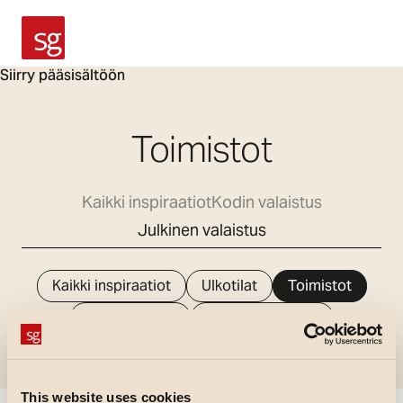
SG Armaturen
Siirry pääsisältöön
Toimistot
Kaikki inspiraatiot
Kodin valaistus
Julkinen valaistus
Kaikki inspiraatiot
Ulkotilat
Toimistot
Oppilaitokset
Terveydenhuolto
Teollisuus
Myymälät
This website uses cookies