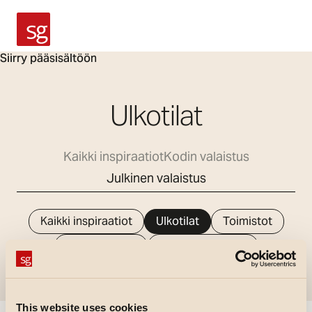
SG Armaturen
Siirry pääsisältöön
Ulkotilat
Kaikki inspiraatiot
Kodin valaistus
Julkinen valaistus
Kaikki inspiraatiot
Ulkotilat
Toimistot
Oppilaitokset
Terveydenhuolto
Teollisuus
Myymälät
This website uses cookies