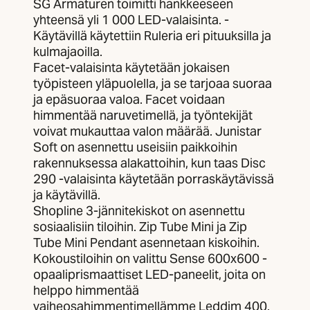
SG Armaturen toimitti hankkeeseen
yhteensä yli 1 000 LED-valaisinta. -
Käytävillä käytettiin Ruleria eri pituuksilla ja
kulmajaoilla.
Facet-valaisinta käytetään jokaisen
työpisteen yläpuolella, ja se tarjoaa suoraa
ja epäsuoraa valoa. Facet voidaan
himmentää naruvetimellä, ja työntekijät
voivat mukauttaa valon määrää. Junistar
Soft on asennettu useisiin paikkoihin
rakennuksessa alakattoihin, kun taas Disc
290 -valaisinta käytetään porraskäytävissä
ja käytävillä.
Shopline 3-jännitekiskot on asennettu
sosiaalisiin tiloihin. Zip Tube Mini ja Zip
Tube Mini Pendant asennetaan kiskoihin.
Kokoustiloihin on valittu Sense 600x600 -
opaaliprismaattiset LED-paneelit, joita on
helppo himmentää
vaiheosahimmentimellämme Leddim 400.