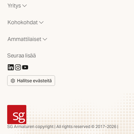
Yritys
Kohokohdat
Ammattilaiset
Seuraa lisää
(Avautuu uuteen välilehteen)
(Avautuu uuteen välilehteen)
(Avautuu uuteen välilehteen)
Hallitse evästeitä
SG Armaturen
SG Armaturen copyright | All rights reserved © 2017-2026 |