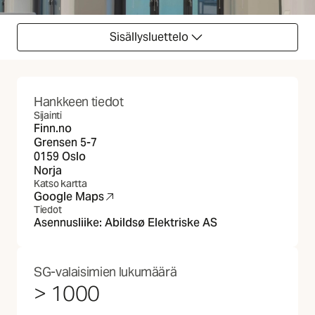
Sisällysluettelo
Hankkeen tiedot
Sijainti
Finn.no
Grensen 5-7
0159 Oslo
Norja
Katso kartta
Google Maps
(Avautuu uuteen välilehteen)
Tiedot
Asennusliike:
Abildsø Elektriske AS
SG-valaisimien lukumäärä
> 1000