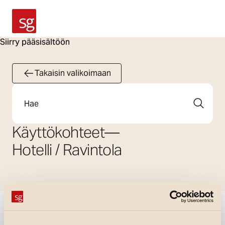
SG Armaturen
Siirry pääsisältöön
Takaisin valikoimaan
Etsi
Käyttökohteet
—
Hotelli / Ravintola
Näytä suodattimet