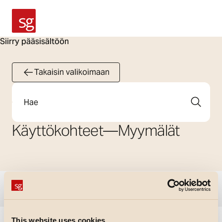
SG Armaturen
Siirry pääsisältöön
Takaisin valikoimaan
Etsi
Käyttökohteet
—
Myymälät
Näytä suodattimet
This website uses cookies