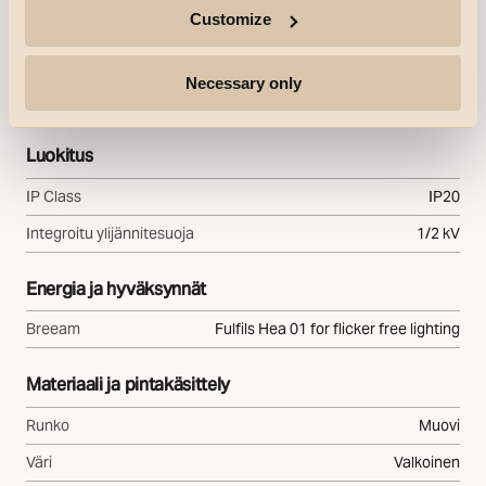
Elinikä
50.000
Customize
Ohjaus/himmennys
Necessary only
Tyyppi
Vaihehimmennys
Luokitus
IP Class
IP20
Integroitu ylijännitesuoja
1/2 kV
Energia ja hyväksynnät
Breeam
Fulfils Hea 01 for flicker free lighting
Materiaali ja pintakäsittely
Runko
Muovi
Väri
Valkoinen