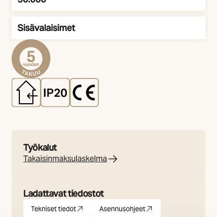
Elinikä
Sisävalaisimet
Asennus
Työkalut
Takaisinmaksulaskelma
Ladattavat tiedostot
Tekniset tiedot
Asennusohjeet
pdf
(Avautuu uuteen välilehteen)
pdf
(Avautuu uuteen välilehteen)