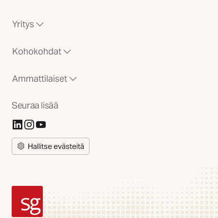
Yritys
Kohokohdat
Ammattilaiset
Seuraa lisää
(Avautuu uuteen välilehteen)
(Avautuu uuteen välilehteen)
(Avautuu uuteen välilehteen)
Hallitse evästeitä