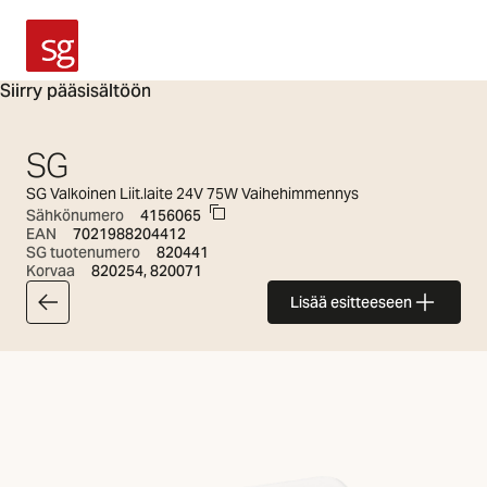
SG Armaturen
Siirry pääsisältöön
SG
SG Valkoinen Liit.laite 24V 75W Vaihehimmennys
Sähkönumero
4156065
EAN
7021988204412
SG tuotenumero
820441
Korvaa
820254, 820071
Lisää esitteeseen
Takaisin valikoimaan