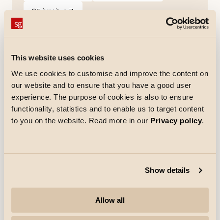
CE-ilmoitus
pdf
(Avautuu uuteen välilehteen)
Erittelyteksti
This website uses cookies
We use cookies to customise and improve the content on
our website and to ensure that you have a good user
experience. The purpose of cookies is also to ensure
Sähköinen
functionality, statistics and to enable us to target content
Teho
75W
to you on the website. Read more in our
Privacy policy
.
Kokonaisteho
75W
Jännite
220-240V
Enimmäisvalaisimet katkaisijaa
B10: 6, B16: 12, C10: 9, C16:
Show details
kohti
19
Allow all
Valonlähteen tyyppi