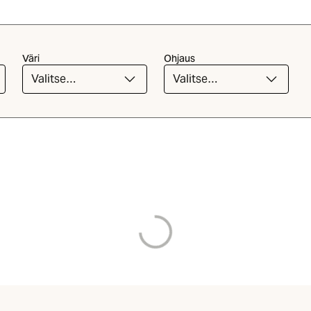
Väri
Ohjaus
Valitse
Valitse
luettelosta
luettelosta
Ladataan