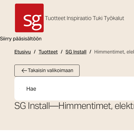
Tuotteet
Inspiraatio
Tuki
Työkalut
SG Armaturen
Siirry pääsisältöön
Etusivu
Tuotteet
SG Install
Himmentimet, elek
Takaisin valikoimaan
Etsi
SG Install
—
Himmentimet, elektr