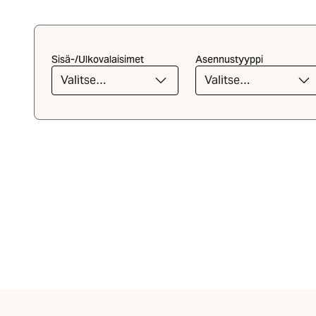
Sisä-/Ulkovalaisimet
Asennustyyppi
Valitse
Valitse
luettelosta
luettelosta