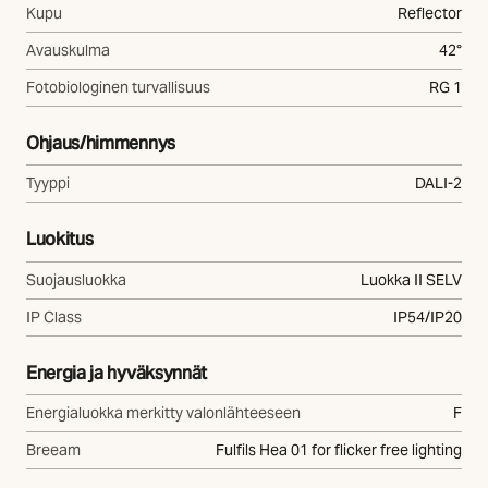
Kupu
Reflector
Avauskulma
42°
Fotobiologinen turvallisuus
RG 1
Ohjaus/himmennys
Tyyppi
DALI-2
Luokitus
Suojausluokka
Luokka II SELV
IP Class
IP54/IP20
Energia ja hyväksynnät
Energialuokka merkitty valonlähteeseen
F
Breeam
Fulfils Hea 01 for flicker free lighting