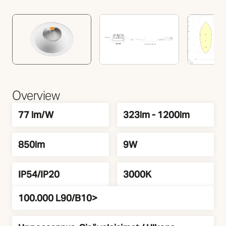
Overview
Tehokkuus
Säädettävä valovirta
77 lm/W
323lm - 1200lm
Lumen
Teho
850lm
9W
IP Class
Kelvin
IP54/IP20
3000K
100.000 L90/B10>
Elinikä