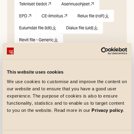
Tekniset tiedot
Asennusohjeet
pdf
(Avautuu uuteen välilehteen)
pdf
(Avautuu uuteen välilehteen)
EPD
CE-ilmoitus
Relux file (rolf)
pdf
(Avautuu uuteen välilehteen)
pdf
(Avautuu uuteen välilehteen)
rolf
Eulumdat file (ldt)
Dialux file (uld)
ldt
uld
Revit file - Generic
rfa
Revit file - Ceiling Based
rfa
This website uses cookies
Erittelyteksti
We use cookies to customise and improve the content on
our website and to ensure that you have a good user
experience. The purpose of cookies is also to ensure
functionality, statistics and to enable us to target content
Sähköinen
to you on the website. Read more in our
Privacy policy
.
Teho
9W
Kokonaisteho
11W