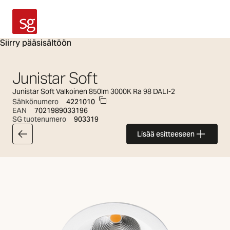
SG Armaturen
Siirry pääsisältöön
Junistar Soft
Junistar Soft Valkoinen 850lm 3000K Ra 98 DALI-2
Sähkönumero
4221010
EAN
7021989033196
SG tuotenumero
903319
Lisää esitteeseen
Takaisin valikoimaan