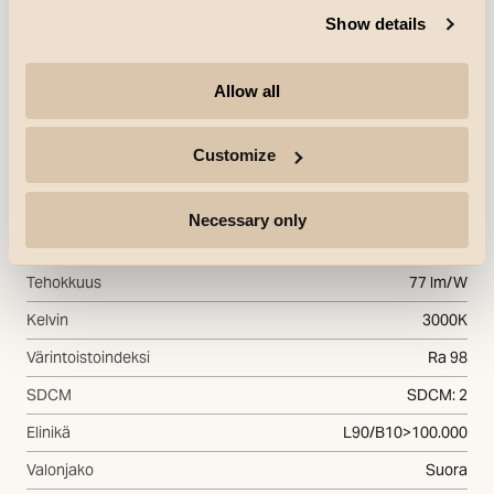
Jännite
220-240V
Show details
Enimmäisvalaisimet katkaisijaa
B10: 77, B16: 123, C10: 77,
kohti
C16: 132
Allow all
Valonlähteen tyyppi
Customize
Valolähteen tyyppi
LED
Valovirta
850lm
Necessary only
Säädettävä valovirta
323lm - 1200lm
Tehokkuus
77 lm/W
Kelvin
3000K
Värintoistoindeksi
Ra 98
SDCM
SDCM: 2
Elinikä
L90/B10>100.000
Valonjako
Suora