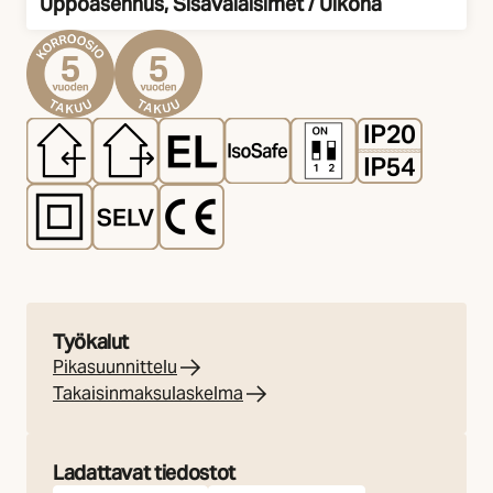
Uppoasennus, Sisävalaisimet / Ulkona
Asennus
Työkalut
Pikasuunnittelu
Takaisinmaksulaskelma
Ladattavat tiedostot