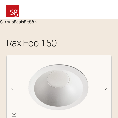
SG Armaturen
Siirry pääsisältöön
Rax Eco 150