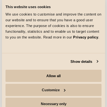
Moses-keskus
This website uses cookies
Moses-keskus Nittedalissa on hiljattain avattu
uudelleen laajennuksen jälkeen. SG on auttanut
We use cookies to customise and improve the content on
valaistusta, kun kauppakeskuksen koko
our website and to ensure that you have a good user
kaksinkertaistui.
experience. The purpose of cookies is also to ensure
Tutustu lisää
functionality, statistics and to enable us to target content
to you on the website. Read more in our
Privacy policy
.
Show details
Allow all
Customize
Necessary only