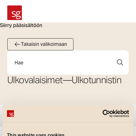
SG Armaturen
Siirry pääsisältöön
Takaisin valikoimaan
Etsi
Ulkovalaisimet
—
Ulkotunnistin
Näytä suodattimet
This website uses cookies