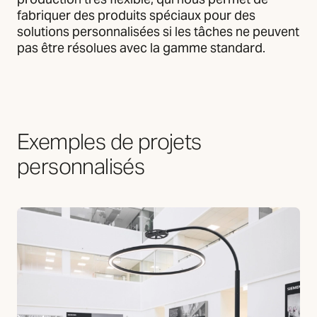
fabriquer des produits spéciaux pour des
solutions personnalisées si les tâches ne peuvent
pas être résolues avec la gamme standard.
Exemples de projets
Nous avons réalisé un large éventail de projets avec
personnalisés