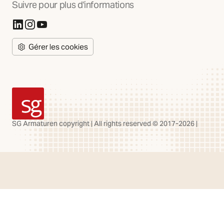
Suivre pour plus d'informations
(S'ouvre dans un nouvel onglet)
(S'ouvre dans un nouvel onglet)
(S'ouvre dans un nouvel onglet)
Gérer les cookies
SG Armaturen
SG Armaturen copyright | All rights reserved © 2017-2026 |