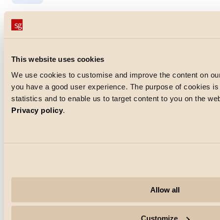
Trin 2
Design og prototyper
Når konceptet er fastlagt, udarbejder vores projektledere og
This website uses cookies
konstruktører detaljerede tegninger og prototyper. Du får
mulighed for at visualisere løsningen og komme med input,
We use cookies to customise and improve the content on our
inden vi går videre i processen. Inden endelig produktion testes
you have a good user experience. The purpose of cookies is a
armaturet i vores testcenter.
statistics and to enable us to target content to you on the w
Privacy policy
.
Trin 3
Produktion og installation
Vi producerer med høj kvalitet på vores egen fabrik i Danmark.
Allow all
Når alt er klar, sørger vi for, at installatøren har den nødvendige
støtte, så monteringen foregår effektivt og problemfrit.
Customize