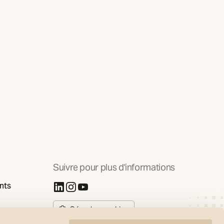
Suivre pour plus d'informations
nts
(S'ouvre dans un nouvel onglet)
(S'ouvre dans un nouvel onglet)
(S'ouvre dans un nouvel onglet)
Gérer les cookies