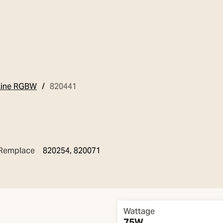
Line RGBW
820441
Remplace
820254, 820071
Overview
Wattage
75W