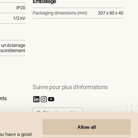
Emballage
IP20
Packaging dimensions (mm)
207 x 90 x 40
1/2 kV
 un éclairage
scintillement
Suivre pour plus d'informations
nts
(S'ouvre dans un nouvel onglet)
(S'ouvre dans un nouvel onglet)
(S'ouvre dans un nouvel onglet)
Gérer les cookies
Allow all
you have a good