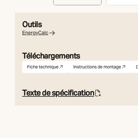
Outils
EnergyCalc
Téléchargements
Fiche technique
Instructions de montage
D
pdf
(S'ouvre dans un nouvel onglet)
pdf
(S'ouvre dans un no
Texte de spécification