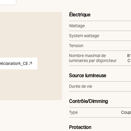
Électrique
Wattage
System wattage
Tension
Nombre maximal de
B1
luminaires par disjoncteur
C
éclaration\_CE
uvel onglet)
pdf
(S'ouvre dans un nouvel onglet)
Source lumineuse
Durée de vie
Contrôle/Dimming
Type
Coup
Protection