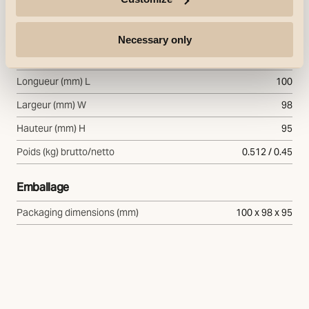
Montage
Intérieur
Necessary only
Dimensions
Longueur (mm) L
100
Largeur (mm) W
98
Hauteur (mm) H
95
Poids (kg) brutto/netto
0.512 / 0.45
Emballage
Packaging dimensions (mm)
100 x 98 x 95