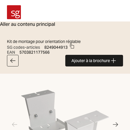
SG Armaturen
Aller au contenu principal
Kit de montage pour orientation réglable
SG codes-articles
8249044913
EAN
5703821177566
Ajouter à la brochure
Retour à l'article