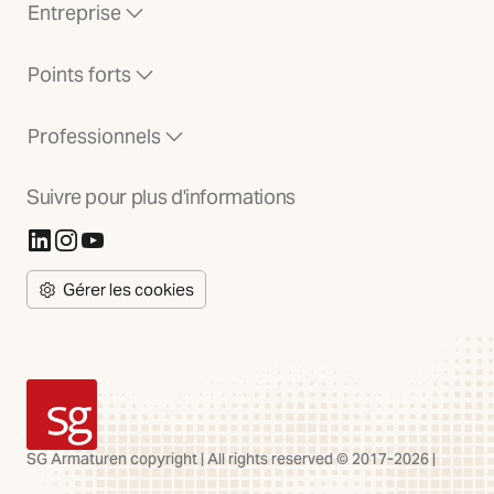
Entreprise
Points forts
Professionnels
Suivre pour plus d'informations
(S'ouvre dans un nouvel onglet)
(S'ouvre dans un nouvel onglet)
(S'ouvre dans un nouvel onglet)
Gérer les cookies
SG Armaturen
SG Armaturen copyright | All rights reserved © 2017-2026 |