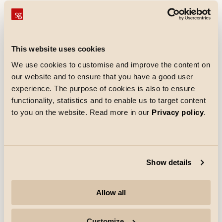
Outils
EnergyCalc
This website uses cookies
We use cookies to customise and improve the content on
Téléchargements
our website and to ensure that you have a good user
Fiche technique
experience. The purpose of cookies is also to ensure
pdf
(S'ouvre dans un nouvel onglet)
functionality, statistics and to enable us to target content
Instructions de montage
pdf
(S'ouvre dans un nouvel onglet)
to you on the website. Read more in our
Privacy policy
.
Déclaration\_CE
pdf
(S'ouvre dans un nouvel onglet)
Show details
Texte de spécification
Allow all
Montage/Connexion
Customize