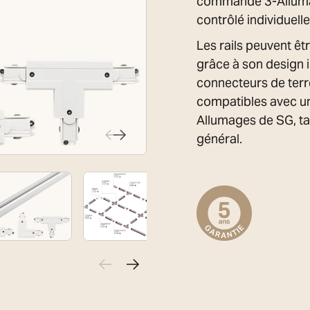
commande 3-Allumag
contrôlé individuell
Les rails peuvent êt
grâce à son design i
connecteurs de terr
compatibles avec u
Allumages de SG, tan
général.