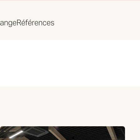
hange
Références