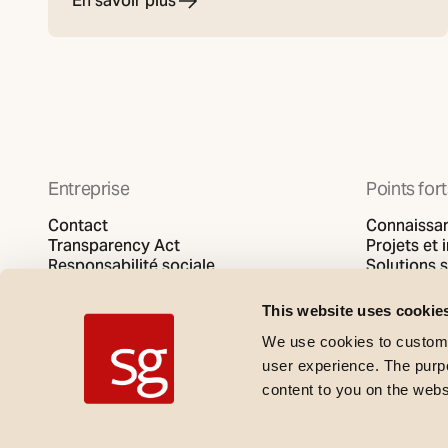
En savoir plus
Entreprise
Points for
Contact
Connaissa
Transparency Act
Projets et 
Responsabilité sociale
Solutions 
Politique de confidentialité
SG video
Politique en matière de cookies
This website uses cookie
We use cookies to customi
user experience. The purpos
content to you on the web