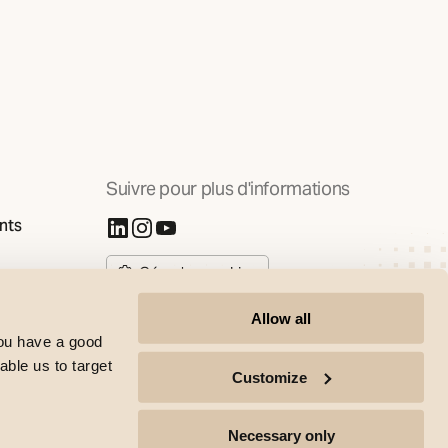
Suivre pour plus d'informations
nts
(S'ouvre dans un nouvel onglet)
(S'ouvre dans un nouvel onglet)
(S'ouvre dans un nouvel onglet)
Gérer les cookies
Allow all
you have a good
able us to target
Customize
SG Armaturen copyright | All rights reserved © 2017-2026 |
Necessary only