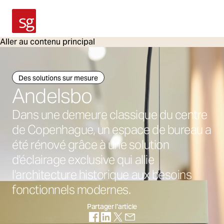
SG Armaturen
Aller au contenu principal
Des solutions sur mesure
Andelsbo
Dans une demeure classique du centre
de Copenhague, un espace de bureau a
été rénové grâce à une solution
d'éclairage exclusive qui allie
l'architecture historique aux besoins
fonctionnels modernes.
Partager l'article
(S'ouvre dans un nouvel onglet)
(S'ouvre dans un nouvel onglet)
(S'ouvre dans un nouvel onglet
(S'ouvre dans un nouvel on