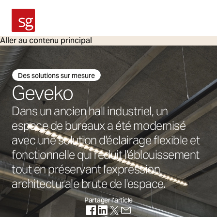
SG Armaturen
Aller au contenu principal
Des solutions sur mesure
Geveko
Dans un ancien hall industriel, un
espace de bureaux a été modernisé
avec une solution d'éclairage flexible et
fonctionnelle qui réduit l'éblouissement
tout en préservant l'expression
architecturale brute de l'espace.
Partager l'article
(S'ouvre dans un nouvel onglet)
(S'ouvre dans un nouvel onglet)
(S'ouvre dans un nouvel onglet
(S'ouvre dans un nouvel on