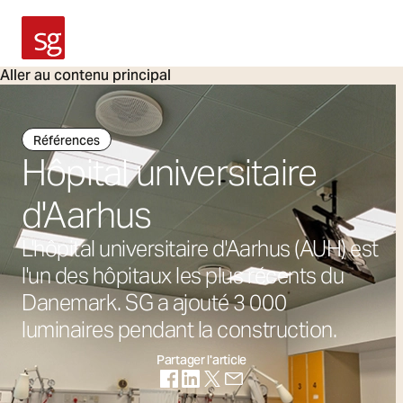
SG Armaturen
Aller au contenu principal
Références
Hôpital universitaire
d'Aarhus
L'hôpital universitaire d'Aarhus (AUH) est
l'un des hôpitaux les plus récents du
Danemark. SG a ajouté 3 000
luminaires pendant la construction.
Partager l'article
(S'ouvre dans un nouvel onglet)
(S'ouvre dans un nouvel onglet)
(S'ouvre dans un nouvel onglet
(S'ouvre dans un nouvel on