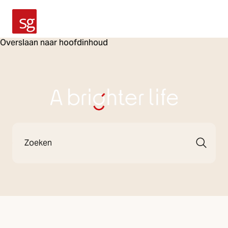
SG Armaturen
Overslaan naar hoofdinhoud
A Brighter Life
Zoeken