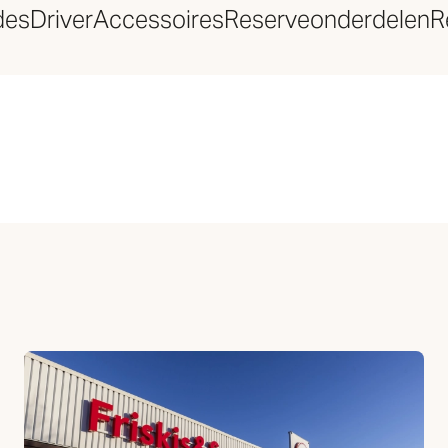
des
Driver
Accessoires
Reserveonderdelen
R