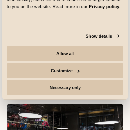
to you on the website. Read more in our
Privacy policy
.
Show details
Referenties
Allow all
Netto Skallebølle
In Skallebølle, ten westen van Odense, heeft Netto een
winkel geopend met een nieuw design. Alles, van de
Customize
kleuren en de muziek tot de koopwaar en de kleding
van de Netto-medewerkers, is vernieuwd.
Ontdek meer
Necessary only