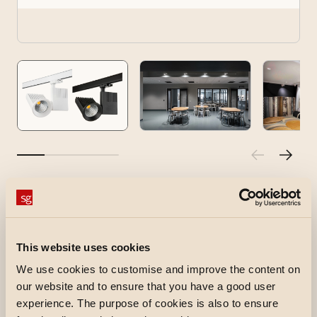
Zip Pro DALI
3-fase-railspot met krachtige, geïntegreerde
ledchip en sturing. Gemonteerd met een Global-
This website uses cookies
multiadapter die perfect bij het 3-fase-
We use cookies to customise and improve the content on
railsysteem van SG en bij andere Global-
our website and to ensure that you have a good user
compatibele systemen past. Zip Pro 3-fase is
experience. The purpose of cookies is also to ensure