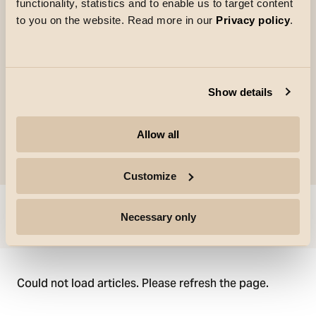
vervaardigd van gepoedercoat aluminium. En is
functionality, statistics and to enable us to target content
to you on the website. Read more in our
Privacy policy
.
flexibel en kan in bijna alle richtingen worden
gedraaid, een logische keuze voor winkel en
tentoonstellingen. Dimbaar via Dipswitches.
Show details
Allow all
Customize
Ga naar
Necessary only
Could not load articles. Please refresh the page.