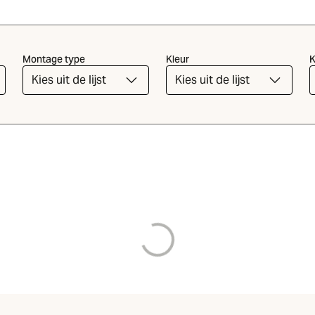
Montage type
Kleur
K
Kies uit de lijst
Kies uit de lijst
wordt geladen