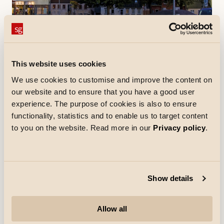
This website uses cookies
Referenties
We use cookies to customise and improve the content on
Sanggaards Plads
our website and to ensure that you have a good user
De stad Aarup ligt in het westen van Funen. Het nieuwe
experience. The purpose of cookies is also to ensure
plein "Sanggaards Plads", gelegen aan de Bredgade, is
uitgebreid gerenoveerd om het stadscentrum te
functionality, statistics and to enable us to target content
worden voor marktdagen en verschillende culturele
to you on the website. Read more in our
Privacy policy
.
evenementen.
Ontdek meer
Show details
Allow all