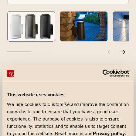
Metro
Metro is een stijlvol en fraai LED armatuur.
Beschikbaar als wandarmatuur in een Downlight
This website uses cookies
of Uplight/Downlight versie en als
We use cookies to customise and improve the content on
plafondarmatuur. Vervangbare GU10 Ledlamp
our website and to ensure that you have a good user
inbegrepen. IP67 beschermingsgraad.
experience. The purpose of cookies is also to ensure
Vervaardigd uit zuurbestendig staal en
functionality, statistics and to enable us to target content
gepoedercoat gefreesd aluminium. Afscherming
to you on the website. Read more in our
Privacy policy
.