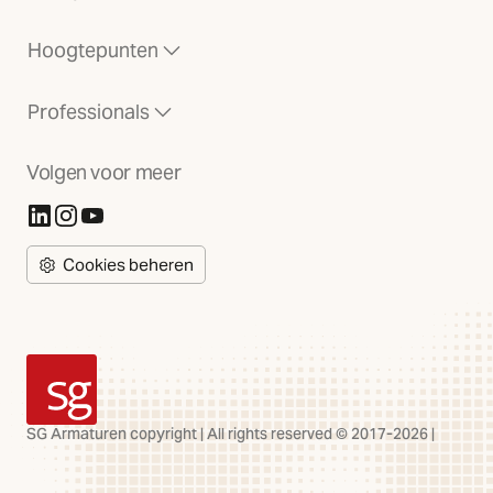
Hoogtepunten
Professionals
Volgen voor meer
(Opent in nieuw tabblad)
(Opent in nieuw tabblad)
(Opent in nieuw tabblad)
Cookies beheren
SG Armaturen
SG Armaturen copyright | All rights reserved © 2017-2026 |