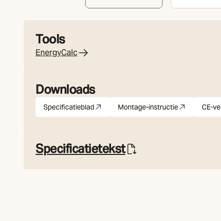
Tools
EnergyCalc
Downloads
Specificatieblad
Montage-instructie
CE-ve
pdf
(Opent in nieuw tabblad)
pdf
(Opent in nieuw tabbla
Specificatietekst