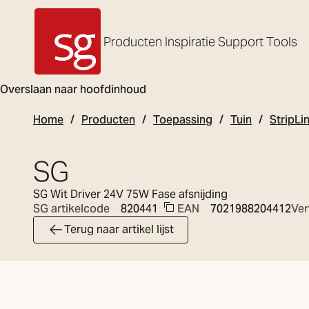
Producten
Inspiratie
Support
Tools
SG Armaturen
Overslaan naar hoofdinhoud
Home
Producten
Toepassing
Tuin
StripL
SG
SG Wit Driver 24V 75W Fase afsnijding
EAN
7021988204412
Ver
SG artikelcode
820441
Terug naar artikel lijst