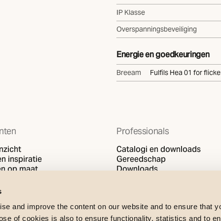
IP Klasse
Overspanningsbeveiliging
Energie en goedkeuringen
Breeam
Fulfils Hea 01 for flicke
nten
Professionals
nzicht
Catalogi en downloads
n inspiratie
Gereedschap
en op maat
Downloads
Support
s
se and improve the content on our website and to ensure that 
e of cookies is also to ensure functionality, statistics and to en