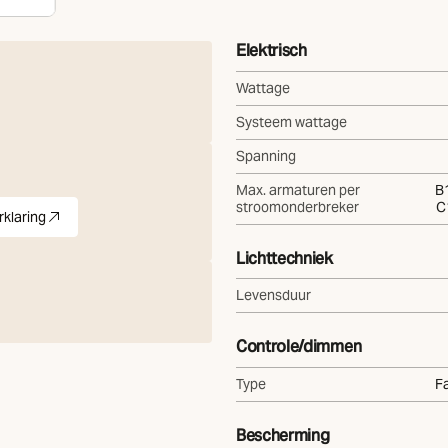
Elektrisch
Wattage
Systeem wattage
Spanning
Max. armaturen per
B1
stroomonderbreker
C
rklaring
d)
pdf
(Opent in nieuw tabblad)
Lichttechniek
Levensduur
Controle/dimmen
Type
Fa
Bescherming