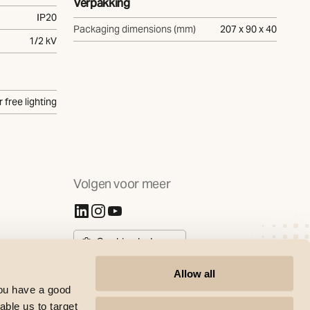
Verpakking
IP20
Packaging dimensions (mm)
207 x 90 x 40
1/2 kV
r free lighting
Volgen voor meer
(Opent in nieuw tabblad)
(Opent in nieuw tabblad)
(Opent in nieuw tabblad)
Cookies beheren
Allow all
you have a good
able us to target