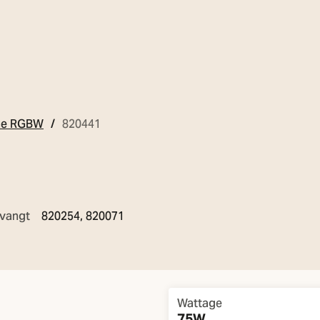
ine RGBW
820441
vangt
820254, 820071
Overview
Wattage
75W