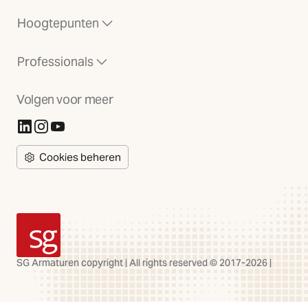
Hoogtepunten
Professionals
Volgen voor meer
(Opent in nieuw tabblad)
(Opent in nieuw tabblad)
(Opent in nieuw tabblad)
Cookies beheren
SG Armaturen
SG Armaturen copyright | All rights reserved © 2017-2026 |