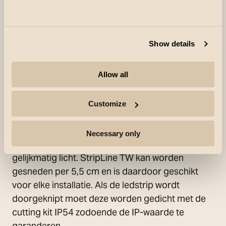
verwijderd.
De cover is ook als rol verkrijgbaar, waardoor de
mogelijkheid ontstaat voor zeer lange,
Show details
doorlopende ledlijnen (cover op rol past niet op
Soft- en Slim-profielen. Dit geldt ook voor ronde
Allow all
covers). Voor het voeden van StripLine TW zijn
een driver en een controller nodig. Voor
bediening van de controller (licht) kan gebruik
Customize
worden gemaakt van een handige drukknop of
via de SG Smart App.. De LED’s zijn met zeer
Necessary only
korte tussenpozen geplaatst en geven een
gelijkmatig licht. StripLine TW kan worden
gesneden per 5,5 cm en is daardoor geschikt
voor elke installatie. Als de ledstrip wordt
doorgeknipt moet deze worden gedicht met de
cutting kit IP54 zodoende de IP-waarde te
garanderen.