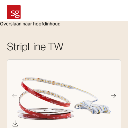
SG Armaturen
Overslaan naar hoofdinhoud
StripLine TW