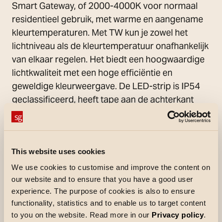
Smart Gateway, of 2000-4000K voor normaal
residentieel gebruik, met warme en aangename
kleurtemperaturen. Met TW kun je zowel het
lichtniveau als de kleurtemperatuur onafhankelijk
van elkaar regelen. Het biedt een hoogwaardige
lichtkwaliteit met een hoge efficiëntie en
geweldige kleurweergave. De LED-strip is IP54
geclassificeerd, heeft tape aan de achterkant
voor het bevestigen en wordt geleverd met
vooraf gemonteerde verbindingskabels.
De LED-strip moet worden gemonteerd in een
This website uses cookies
van de vier beschikbare StripLine aluminium
We use cookies to customise and improve the content on
profielen voor opbouw-, hoek- of
our website and to ensure that you have a good user
inbouwinstallatie of trimless. De profielen
experience. The purpose of cookies is also to ensure
worden geleverd met een stevige polycarbonaat
functionality, statistics and to enable us to target content
cover die eenvoudig kan worden bevestigd en
to you on the website. Read more in our
Privacy policy
.