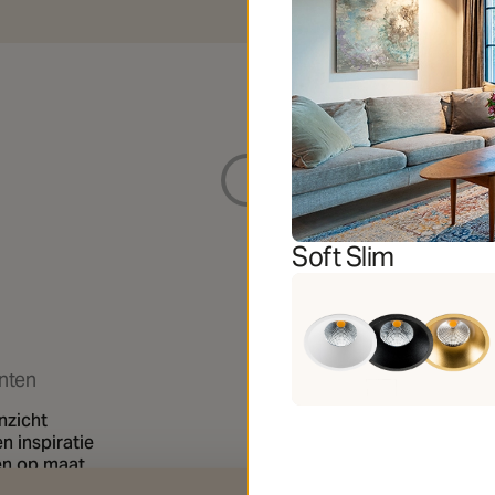
wordt geladen
Soft Slim
nten
Professionals
nzicht
Catalogi en downloads
n inspiratie
Gereedschap
en op maat
Downloads
Support