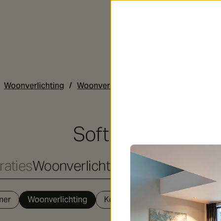
Woonverlichting
Woonverlichting
Soft Slim
Soft Slim
iraties
Woonverlichting
Professionele ve
mer
Woonverlichting
Keuken
Slaapkamers
Tr