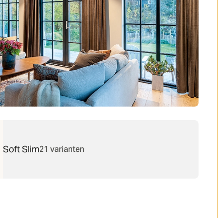
Soft Slim
21 varianten
Volgen voor meer
(Opent in nieuw tabblad)
(Opent in nieuw tabblad)
(Opent in nieuw tabblad)
Cookies beheren