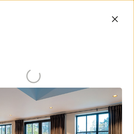
NL
Menu
wordt geladen
rlichting
aphallen
Buitenruimtes