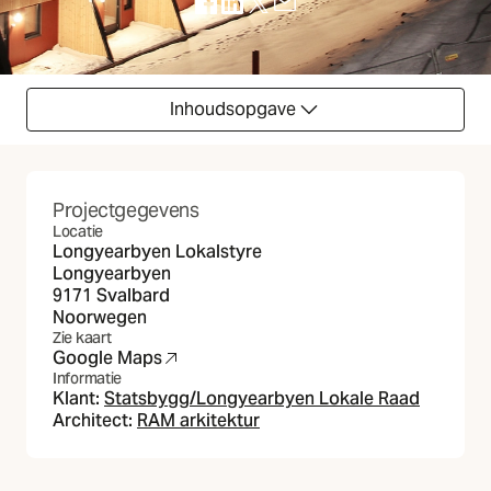
(Opent in nieuw tabblad)
(Opent in nieuw tabblad)
(Opent in nieuw tabblad)
(Opent in nieuw tabblad)
Inhoudsopgave
Projectgegevens
Locatie
Longyearbyen Lokalstyre
Longyearbyen
9171 Svalbard
Noorwegen
Zie kaart
Google Maps
(Opent in nieuw tabblad)
Informatie
Klant:
Statsbygg/Longyearbyen Lokale Raad
Architect:
RAM arkitektur