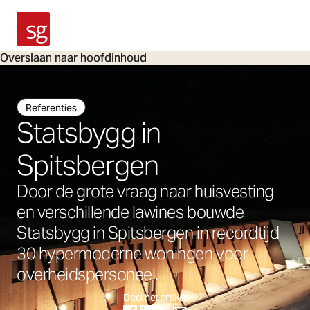
SG Armaturen
Overslaan naar hoofdinhoud
Referenties
Statsbygg in
Spitsbergen
Door de grote vraag naar huisvesting
en verschillende lawines bouwde
Statsbygg in Spitsbergen in recordtijd
30 hypermoderne woningen voor
overheidspersoneel.
Deel het artikel