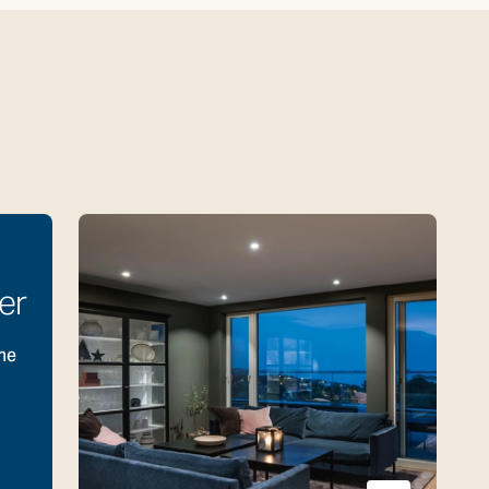
er
ne