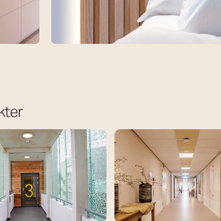
Soverom
g bruk
Se vår samling av belysningsprosjekter fo
bruk det som inspirasjon til ditt neste pros
kter
Oppdag mer