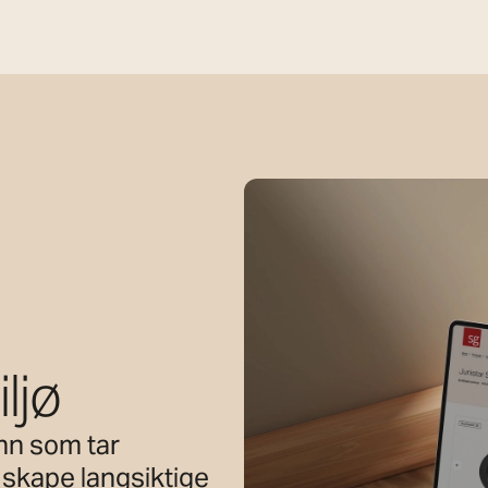
ljø
unn som tar
l skape langsiktige