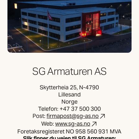
SG Armaturen AS
Skytterheia 25, N-4790
Lillesand
Norge
Telefon: +47 37 500 300
Post:
firmapost@sg-as.no
Web:
www.sg-as.no
Foretaksregisteret NO 958 560 931 MVA
Slik finner du veien til SG Armaturen: