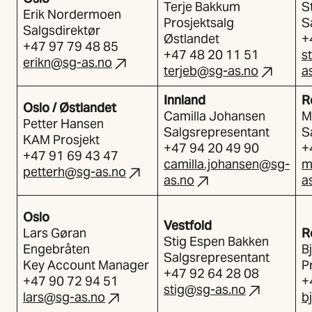
Terje Bakkum
S
Erik Nordermoen
Prosjektsalg
S
Salgsdirektør
Østlandet
+
+47 97 79 48 85
+47 48 20 11 51
s
erikn@sg-as.no
terjeb@sg-as.no
a
Innland
R
Oslo / Østlandet
Camilla Johansen
M
Petter Hansen
Salgsrepresentant
S
KAM Prosjekt
+47 94 20 49 90
+
+47 91 69 43 47
camilla.johansen@sg-
m
petterh@sg-as.no
as.no
a
Oslo
Vestfold
Lars Gøran
R
Stig Espen Bakken
Engebråten
B
Salgsrepresentant
Key Account Manager
P
+47 92 64 28 08
+47 90 72 94 51
+
stig@sg-as.no
lars@sg-as.no
b