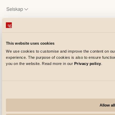
Selskap
Høydepunkter
Profesjonelle
This website uses cookies
Følg med for mer
We use cookies to customise and improve the content on our
experience. The purpose of cookies is also to ensure functiona
you on the website. Read more in our
Privacy policy
.
(Åpnes i ny fane)
(Åpnes i ny fane)
(Åpnes i ny fane)
Administrer informasjonskapsler
Allow all
SG Armaturen
SG Armaturen copyright | All rights reserved © 2017-2026 |