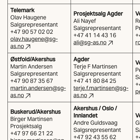
Telemark
​Prosjektsalg Agder
V
Olav Haugene
Ali Nayef
R
Salgsrepresentant
Salgsrepresentant
P
+47 90 57 02 02
+47 41 14 43 16
+
olav.haugene@sg-
ali@sg-as.no
r
as.no
Østfold/Akershus
Agder
V
Martin Andersen
Terje F Martinsen
P
Salgsrepresentant
Salgsrepresentant
S
+47 90 87 35 67
+47 41 80 84 25
+
martin.andersen@sg-
terje.f.martinsen@sg-
p
as.no
as.no
Akershus / Oslo /
Buskerud/Akershus
Innlandet
V
Birger Martinsen
Andre Guldsvaag
G
Prosjektsalg
Salgsrepresentant
S
+47 97 66 21 22
+47 92 43 55 62
+