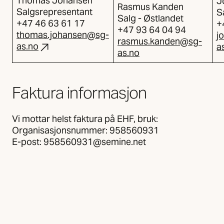
Thomas Johansen
J
Rasmus Kanden
Salgsrepresentant
S
Salg - Østlandet
+47 46 63 61 17
+
+47 93 64 04 94
thomas.johansen@sg-
j
rasmus.kanden@sg-
as.no
a
as.no
Faktura informasjon
Vi mottar helst faktura på EHF, bruk:
Organisasjonsnummer: 958560931
E-post: 958560931@semine.net