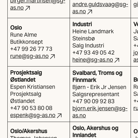
birger.martinsen@sg-
andre.guldsvaag@sg-
g
as.no
as.no
Industri
V
Oslo
Heine Landmark
J
Rune Alme
Steinsbø
S
Butikkonsept
Salg Industri
+
+47 99 26 77 73
+47 93 49 05 42
j
rune@sg-as.no
heine@sg-as.no
a
Prosjektsalg
Svalbard, Troms og
Østlandet
B
Finnmark
Espen Kristiansen
R
Bjørn - Erik Jr Jensen
Prosjektsalg
S
Salgsrepresentant
Østlandet
+
+47 90 09 92 83
+47 90 53 80 08
r
bjorn.erik.jensen@sg-
espenk@sg-as.no
as.no
Oslo, Akershus og
Oslo/Akershus
O
Innlandet