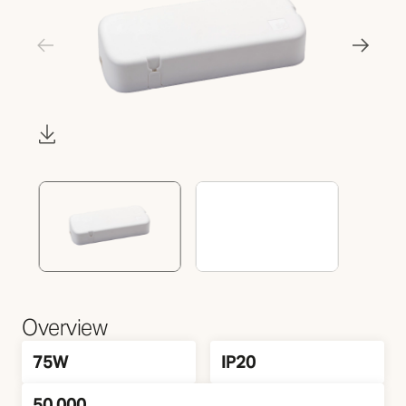
Overview
Watt
IP Klasse
75W
IP20
50.000