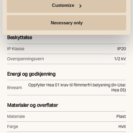
Customize
Styring
Styring
Faseavsnitt
Necessary only
Beskyttelse
IP Klasse
IP20
Overspenningsvern
1/2 kV
Energi og godkjenning
Oppfyller Hea 01 krav til flimmerfri belysning (In-Use:
Breeam
Hea 05)
Materialer og overflater
Materiale
Plast
Farge
Hvit