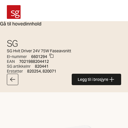
SG Armaturen
Gå til hovedinnhold
SG
SG Hvit Driver 24V 75W Faseavsnitt
El-nummer
6601294
EAN
7021988204412
SG artikkelnr
820441
Erstatter
820254, 820071
Legg til i brosjyre
Tilbake til artikkellisten