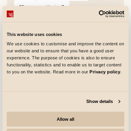
CE samsvarserklæring
pdf
(Åpnes i ny fane)
Spesifikasjonstekst
This website uses cookies
We use cookies to customise and improve the content on
our website and to ensure that you have a good user
experience. The purpose of cookies is also to ensure
Elektrisk
functionality, statistics and to enable us to target content
Watt
75W
to you on the website. Read more in our
Privacy policy
.
System effekt (W)
75W
Spenning
220-240V
Maks. armaturer per sikring
B10: 6, B16: 12, C10: 9, C16: 19
Show details
Lysteknikk
Allow all
Levetid
50.000