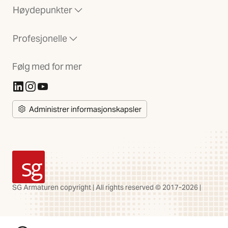
Høydepunkter
Profesjonelle
Følg med for mer
(Åpnes i ny fane)
(Åpnes i ny fane)
(Åpnes i ny fane)
Administrer informasjonskapsler
SG Armaturen
SG Armaturen copyright | All rights reserved © 2017-2026 |