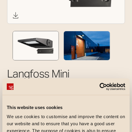
Langfoss Mini
Langfoss Mini er en kraftig flomlys-armatur som
passer til å belyse transport- og lagerområder,
lekeplasser, balløkker og parkeringsplasser. Kan
også brukes som fasadebelysning. Nordisk
This website uses cookies
design for nordiske forhold.
We use cookies to customise and improve the content on
our website and to ensure that you have a good user
Skrå topp lar snøen gli av, og braketten tåler
experience. The purpose of cookies is also to ensure