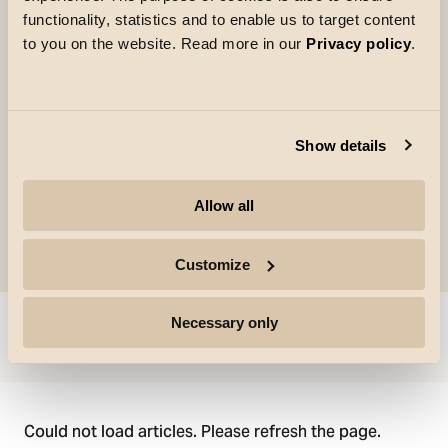
store laster. Asymmetrisk optikk sender lyset dit
functionality, statistics and to enable us to target content
det trengs, og feste-braketten kan vinkles etter
to you on the website. Read more in our
Privacy policy
.
behov. Tilbehør for fleksibel montering:
stolpefeste topp, stolpefester side, hjørnebrakett
og forlengerkabel.
Show details
Allow all
Customize
Necessary only
Gå til
Could not load articles. Please refresh the page.