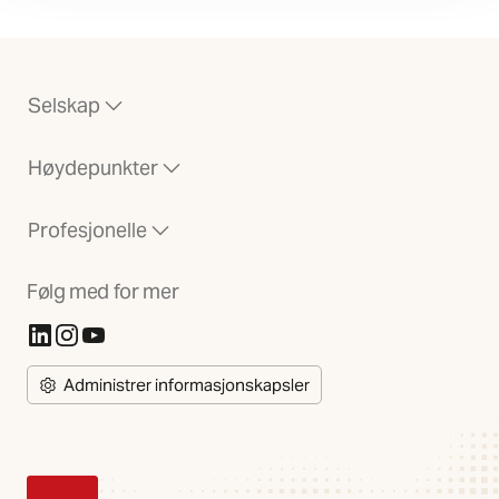
Selskap
Høydepunkter
Profesjonelle
Følg med for mer
(Åpnes i ny fane)
(Åpnes i ny fane)
(Åpnes i ny fane)
Administrer informasjonskapsler