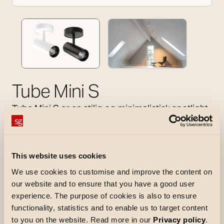
Tube Mini S
Tube Mini S er en stilig og minimalistisk spotlight
for montering i tak, skråtak eller på vegg. Den har
et kraftig lys som kan brukes indirekte til
allmennbelysning eller direkte til å fremheve
This website uses cookies
deler av omgivelsene. Spoten kan roteres og
We use cookies to customise and improve the content on
vippes nøyaktig dit lyset trengs.Den er enkel å
our website and to ensure that you have a good user
installere i alle kjente takuttak og bokser og kan
experience. The purpose of cookies is also to ensure
kobles i sløyfe. Spoten leveres med en svart
functionality, statistics and to enable us to target content
baffel som standard, med lav blending. Andre
to you on the website. Read more in our
Privacy policy
.