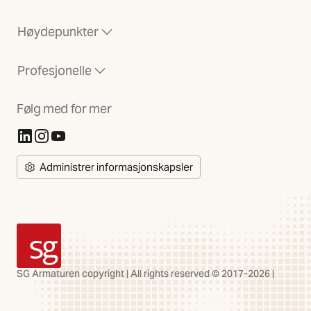
Høydepunkter
Profesjonelle
Følg med for mer
(Åpnes i ny fane)
(Åpnes i ny fane)
(Åpnes i ny fane)
Administrer informasjonskapsler
SG Armaturen
SG Armaturen copyright | All rights reserved © 2017-2026 |