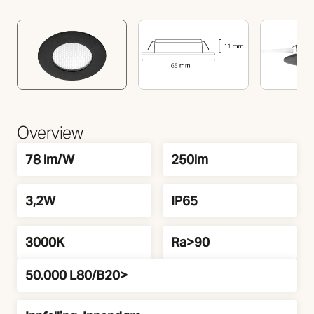
Overview
Lysutbytte
Lumen
78 lm/W
250lm
Watt
IP Klasse
3,2W
IP65
Farge temperatur
Fargegjengivelse (Ra/CRI)
3000K
Ra>90
50.000 L80/B20>
Levetid