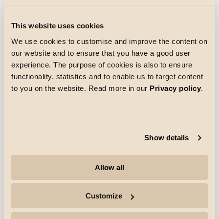
pdf
(Åpnes i ny fane)
rolf
Eulumdat file (ldt)
Dialux file (uld)
ldt
uld
This website uses cookies
Revit file - Generic
Revit file - Face Based
rfa
rfa
We use cookies to customise and improve the content on
our website and to ensure that you have a good user
experience. The purpose of cookies is also to ensure
Spesifikasjonstekst
functionality, statistics and to enable us to target content
to you on the website. Read more in our
Privacy policy
.
Elektrisk
Show details
Watt
3,2W
System effekt (W)
3.2W
Allow all
Spenning
24V
Customize
Lysteknikk