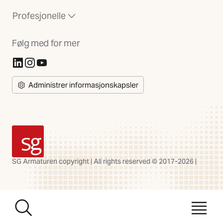
Profesjonelle
Følg med for mer
(Åpnes i ny fane)
(Åpnes i ny fane)
(Åpnes i ny fane)
Administrer informasjonskapsler
SG Armaturen
SG Armaturen copyright | All rights reserved © 2017-2026 |