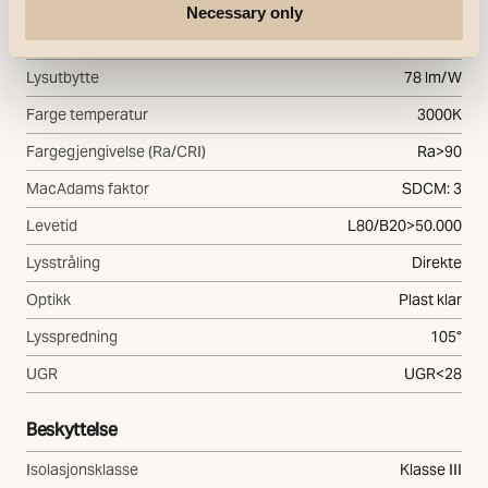
Type lyskilde
LED
Necessary only
Effektiv lysstrøm (lm)
250lm
Lysutbytte
78 lm/W
Farge temperatur
3000K
Fargegjengivelse (Ra/CRI)
Ra>90
MacAdams faktor
SDCM: 3
Levetid
L80/B20>50.000
Lysstråling
Direkte
Optikk
Plast klar
Lysspredning
105°
UGR
UGR<28
Beskyttelse
Isolasjonsklasse
Klasse III