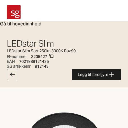
SG Armaturen
Gå til hovedinnhold
LEDstar Slim
LEDstar Slim Sort 250lm 3000K Ra>90
El-nummer
3205427
EAN
7021989121435
SG artikkelnr
912143
Legg til i brosjyre
Tilbake til artikkellisten