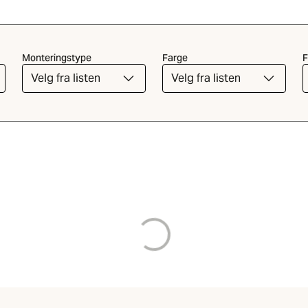
Monteringstype
Farge
F
Velg fra listen
Velg fra listen
Laster