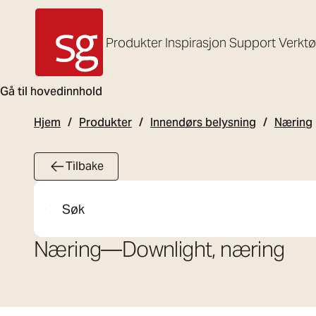
Produkter
Inspirasjon
Support
Verkt
SG Armaturen
Gå til hovedinnhold
Hjem
Produkter
Innendørs belysning
Næring
Tilbake
Søk
Næring
—
Downlight, næring