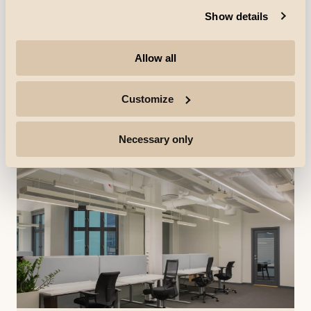
Show details
Referanser
KB32 - København
Det 180 meter lange tidligere jernbanehotellet ble bygd
Allow all
i 1967, og nå – mer enn 50 år senere – forvandles det til
et seksetasjes åpent kontorlandskap.
Oppdag mer
Customize
Necessary only