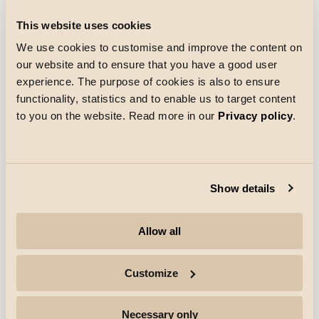
Kundetilpassede løsninger
This website uses cookies
Slottet i Gréoux-les-Bains
We use cookies to customise and improve the content on
Belysningen i museet Salle de Gardes i det gamle
our website and to ensure that you have a good user
tempelridderslottet i Gréoux-les-Bains måtte renoveres
med tanke på utstillinger.
experience. The purpose of cookies is also to ensure
Oppdag mer
functionality, statistics and to enable us to target content
to you on the website. Read more in our
Privacy policy
.
Show details
Allow all
Customize
Necessary only