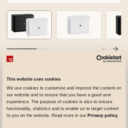
Koblingsboks IP20
Koblingsboks påvegg IP20.
This website uses cookies
Leveres med 6 flyttbare skru-klemmer for inntil
We use cookies to customise and improve the content on
our website and to ensure that you have a good user
2x6mm². Utsparinger i hjørner og sider av
experience. The purpose of cookies is also to ensure
boksen. Mulighet for 16mm rørinnføring i
functionality, statistics and to enable us to target content
bunnen.
to you on the website. Read more in our
Privacy policy
.