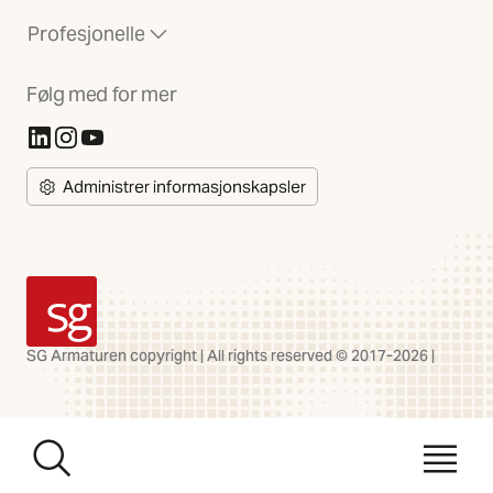
Profesjonelle
Følg med for mer
(Åpnes i ny fane)
(Åpnes i ny fane)
(Åpnes i ny fane)
Administrer informasjonskapsler
SG Armaturen
SG Armaturen copyright | All rights reserved © 2017-2026 |