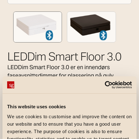
LEDDim Smart Floor 3.0
LEDDim Smart Floor 3.0 er en innendørs
faseavsnittsdimmer for plassering på gulv,
tilkoblet gulv‑ eller bordlamper. Den kan også
monteres på vegg ved hjelp av spor på baksiden.
Dimmeren har en stor av/på‑knapp på toppen,
This website uses cookies
der et langt trykk brukes til å regulere lysnivået.
We use cookies to customise and improve the content on
Europlugg kan kobles direkte til enheten, eller
our website and to ensure that you have a good user
opptil tre lamper kan tilkobles via terminalene.
experience. The purpose of cookies is also to ensure
Knappen kan også programmeres til kun
functionality, statistics and to enable us to target content