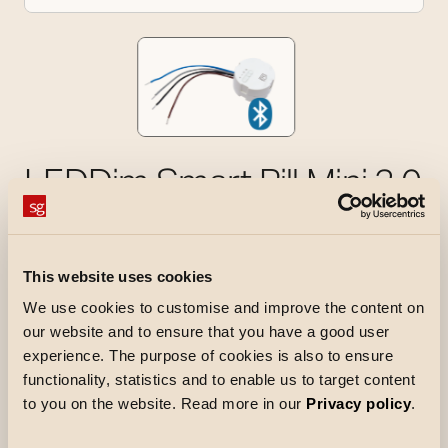
LEDDim Smart Pill Mini 3.0
LEDDim Smart Pill Mini 3.0 er en
faseavsnittsdimmer for skjult installasjon med
eksisterende eller ny belysning, og kan styres via
This website uses cookies
ordinære brytere, Smart‑brytere eller SG
We use cookies to customise and improve the content on
Smart‑appen.
our website and to ensure that you have a good user
experience. The purpose of cookies is also to ensure
Funksjoner som tidsstyring og astrour er
functionality, statistics and to enable us to target content
integrert i enheten
to you on the website. Read more in our
Privacy policy
.