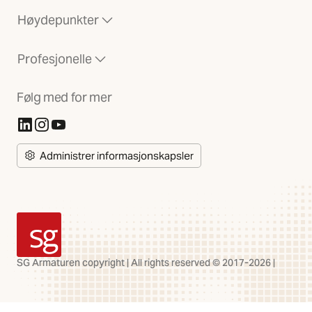
Høydepunkter
Profesjonelle
Følg med for mer
(Åpnes i ny fane)
(Åpnes i ny fane)
(Åpnes i ny fane)
Administrer informasjonskapsler
SG Armaturen
SG Armaturen copyright | All rights reserved © 2017-2026 |