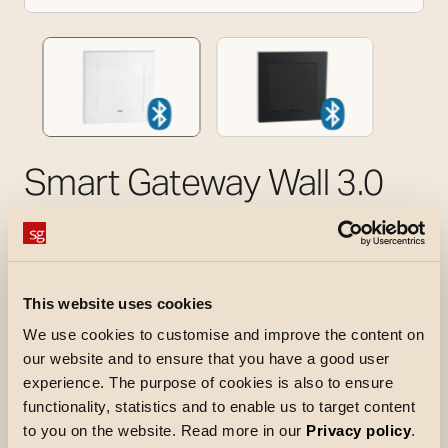
Smart Gateway Wall 3.0
Diskret gateway til indbygning i vægdåse.
Wi-Fi kommunikation og giver afgang til
avancerede funktioner som aktions,
This website uses cookies
stemmestyring via Google Home, Apple Home
Kit eller Alexa. Fjernstyring så man kan styre sin
We use cookies to customise and improve the content on
installation uanset hvor i verden man er, Matter-
our website and to ensure that you have a good user
experience. The purpose of cookies is also to ensure
integration og automatiske OTA-opdateringer.
functionality, statistics and to enable us to target content
Understøtter Hybrid Network og en masse
to you on the website. Read more in our
Privacy policy
.
andet.