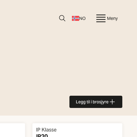
NO
Meny
Legg til i brosjyre
IP Klasse
IP20