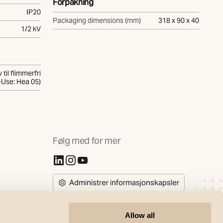
Forpakning
IP20
Packaging dimensions (mm)
318 x 90 x 40
1/2 kV
til flimmerfri
-Use: Hea 05)
Følg med for mer
(Åpnes i ny fane)
(Åpnes i ny fane)
(Åpnes i ny fane)
Administrer informasjonskapsler
Allow all