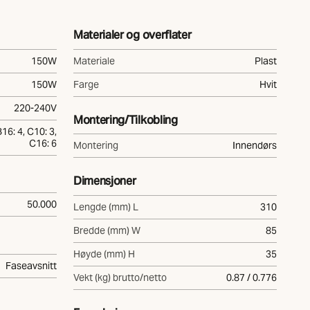
Materialer og overflater
150W
Materiale
Plast
150W
Farge
Hvit
220-240V
Montering/Tilkobling
B16: 4, C10: 3,
C16: 6
Montering
Innendørs
Dimensjoner
50.000
Lengde (mm) L
310
Bredde (mm) W
85
Høyde (mm) H
35
Faseavsnitt
Vekt (kg) brutto/netto
0.87 / 0.776