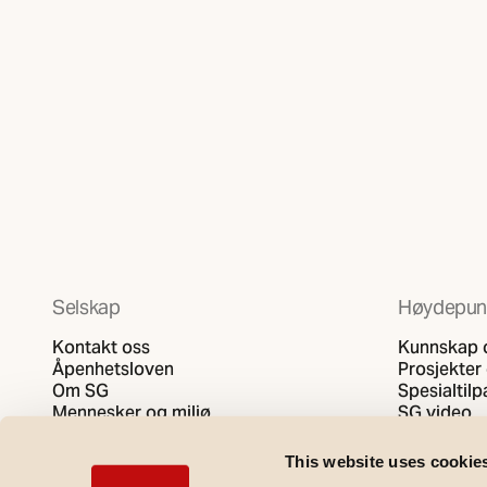
Selskap
Høydepun
Kontakt oss
Kunnskap o
Åpenhetsloven
Prosjekter 
Om SG
Spesialtil
Mennesker og miljø
SG video
Personvernerklæring
Informasjonskapselpolicy
This website uses cookie