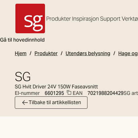
Produkter
Inspirasjon
Support
Verkt
SG Armaturen
Gå til hovedinnhold
Hjem
Produkter
Utendørs belysning
Hage og 
SG
SG Hvit Driver 24V 150W Faseavsnitt
EAN
7021988204429
SG art
El-nummer
6601295
Tilbake til artikkellisten