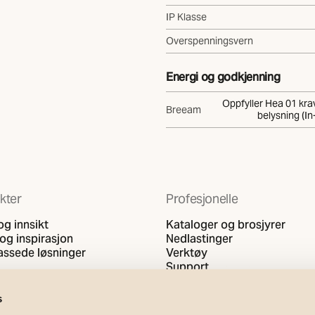
IP Klasse
Overspenningsvern
Energi og godkjenning
Oppfyller Hea 01 krav 
Breeam
belysning (In
kter
Profesjonelle
g innsikt
Kataloger og brosjyrer
og inspirasjon
Nedlastinger
passede løsninger
Verktøy
Support
s