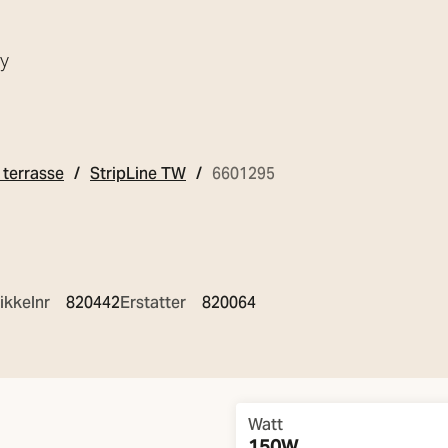
øy
terrasse
StripLine TW
6601295
ikkelnr
820442
Erstatter
820064
Overview
Watt
150W