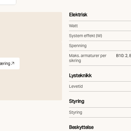
Elektrisk
Watt
System effekt (W)
Spenning
Maks. armaturer per
B10: 2, 
sikring
æring
es i ny fane)
Lysteknikk
Levetid
Styring
Styring
Beskyttelse