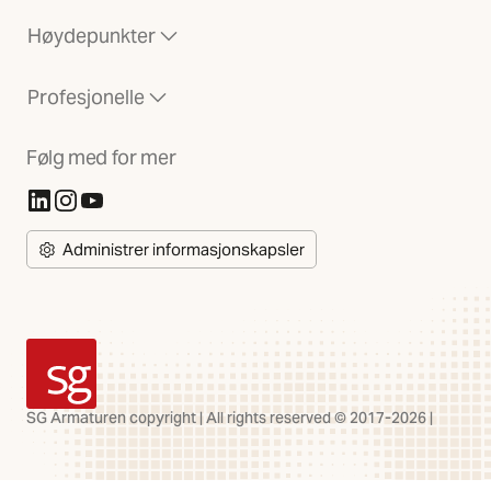
Høydepunkter
Profesjonelle
Følg med for mer
(Åpnes i ny fane)
(Åpnes i ny fane)
(Åpnes i ny fane)
Administrer informasjonskapsler
SG Armaturen
SG Armaturen copyright | All rights reserved © 2017-2026 |