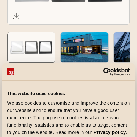
Bassi
This website uses cookies
Kvadratisk armatur som kan monteres i tak og
We use cookies to customise and improve the content on
our website and to ensure that you have a good user
på vegg både inne- og utendørs. Den flate
experience. The purpose of cookies is also to ensure
skjermen gir muligheten til å montere på tall og
functionality, statistics and to enable us to target content
bokstaver, og dermed benytte armaturen som
to you on the website. Read more in our
Privacy policy
.
nummerskilt.Design: Hallvard Jakobsen