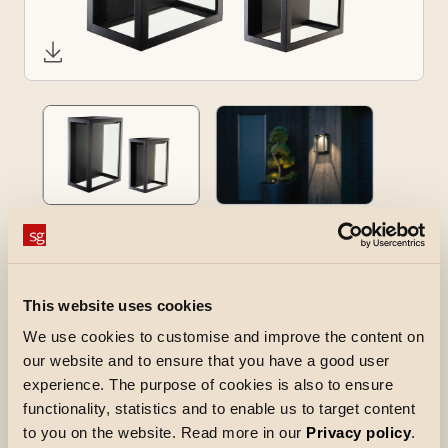
Fagernes
Fagernes er en moderne, klassisk armatur for
This website uses cookies
både utendørs og innendørs bruk. Lyskilden er
innfelt og gir et blendfritt,indirekte lys. Den er
We use cookies to customise and improve the content on
our website and to ensure that you have a good user
enkel å installere med veggbrakett og
experience. The purpose of cookies is also to ensure
hurtigkoblinger. Fagernes kan dimmes med
functionality, statistics and to enable us to target content
faseavsnitt dimmer. Fagernes fås i to forskjellige
to you on the website. Read more in our
Privacy policy
.
størrelser.