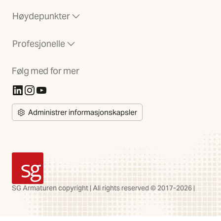
Høydepunkter
Profesjonelle
Følg med for mer
(Åpnes i ny fane)
(Åpnes i ny fane)
(Åpnes i ny fane)
Administrer informasjonskapsler
SG Armaturen
SG Armaturen copyright | All rights reserved © 2017-2026 |