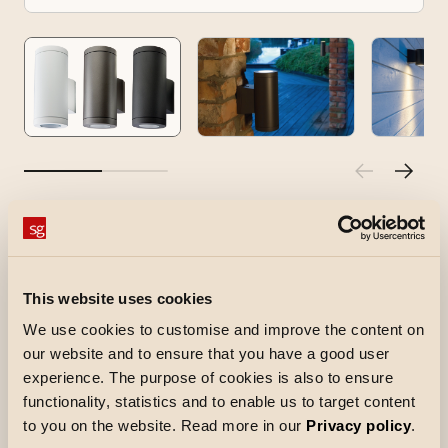
Metro
Rund armatur for utendørs montering på vegg
og tak. Finnes som opp-/nedlys eller kun nedlys.
This website uses cookies
Utskiftbar GU10 lyskilde (inkludert), dimbar. Enkel
We use cookies to customise and improve the content on
montering med veggbeslag med skillekontakt til
our website and to ensure that you have a good user
lampen, to kabelinnganger og mulighet for både
experience. The purpose of cookies is also to ensure
functionality, statistics and to enable us to target content
synlig og skjult kabling. Kan monteres på hjørne
to you on the website. Read more in our
Privacy policy
.
med hjørnefeste (selges separat).