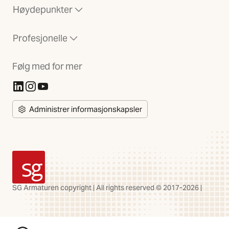
Høydepunkter
Profesjonelle
Følg med for mer
(Åpnes i ny fane)
(Åpnes i ny fane)
(Åpnes i ny fane)
Administrer informasjonskapsler
SG Armaturen
SG Armaturen copyright | All rights reserved © 2017-2026 |