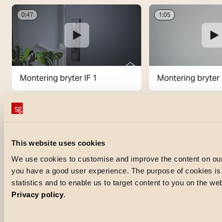
0:47
1:05
Montering bryter IF 1
Montering bryter 
Produktvideoer
This website uses cookies
We use cookies to customise and improve the content on our
you have a good user experience. The purpose of cookies is a
1:00
1:22
statistics and to enable us to target content to you on the w
Privacy policy
.