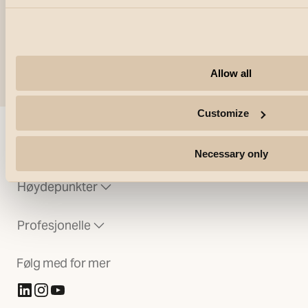
Junistar Bio
TW LEDDim Smar
Allow all
Customize
Selskap
Necessary only
Høydepunkter
Profesjonelle
Følg med for mer
(Åpnes i ny fane)
(Åpnes i ny fane)
(Åpnes i ny fane)