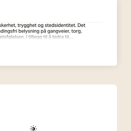
kerhet, trygghet og stedsidentitet. Det
dingsfri belysning på gangveier, torg,
til å bidra til
t om natten. Det kan for eksempel være
r som gamle trær eller skape en innbydende
else mot inntrengning) og IK-klassifisering
avgjørende for å minimere driftskostnader og