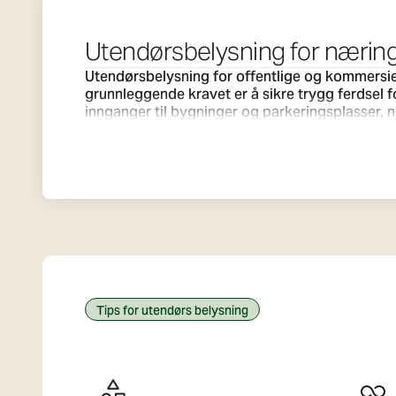
Utendørsbelysning for nærin
Utendørsbelysning for offentlige og kommersiel
grunnleggende kravet er å sikre trygg ferdsel 
innganger til bygninger og parkeringsplasser, noe som fo
grunnleggende sikkerhet, brukes belysningen ti
aksentbelysning for å fremheve viktige arkite
atmosfære i en offentlig park. Alle armaturene 
(slagfasthet) for å sikre at de fungerer pålitelig i vær og vind og i områder 
hovedanliggende. Moderne LED-systemer kombin
miljøpåvirkning. SG Armaturen tilbyr robuste og effektive belysningsløsninger for profesjonelle prosjekter. Produktene våre er konstruert for å tåle vær og
vind og levere lys med høy ytelse, slik at du k
Tips for utendørs belysning