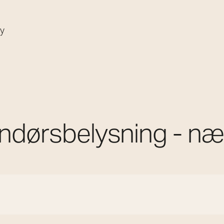
øy
ndørsbelysning - næ