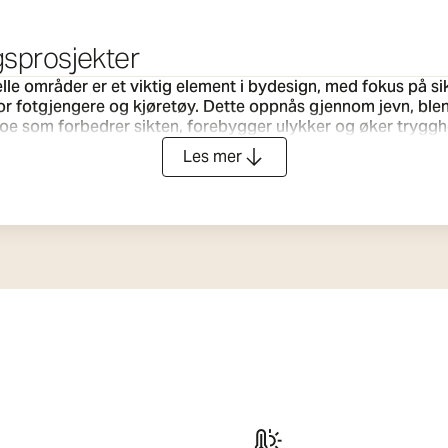
gsprosjekter
le områder er et viktig element i bydesign, med fokus på sik
for fotgjengere og kjøretøy. Dette oppnås gjennom jevn, blen
rbedrer sikten, forebygger ulykker og øker trygghetsfølelsen. I tillegg 
l å definere en eiendoms eller et offentlig områdes identite
Les mer
ktoniske trekk ved en bygning, fremheve landskapselemente
må være svært slitesterke, med høy IP-klassifisering (beskytt
med offentlig tilgang. På grunn av de lange driftstidene er energieffektivitet et
ert med smarte kontroller som fotoceller og tidtakere er 
an skape trygge, attraktive og bærekraftige uterom.