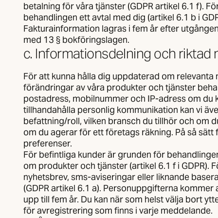
betalning för våra tjänster (GDPR artikel 6.1 f). F
behandlingen ett avtal med dig (artikel 6.1 b i GDP
Fakturainformation lagras i fem år efter utgånge
med 13 § bokföringslagen.
c. Informationsdelning och riktad
För att kunna hålla dig uppdaterad om relevant
förändringar av våra produkter och tjänster beha
postadress, mobilnummer och IP-adress om du kl
tillhandahålla personlig kommunikation kan vi äv
befattning/roll, vilken bransch du tillhör och om 
om du agerar för ett företags räkning. På så sätt
preferenser.
För befintliga kunder är grunden för behandlingen
om produkter och tjänster (artikel 6.1 f i GDPR). 
nyhetsbrev, sms-aviseringar eller liknande baser
(GDPR artikel 6.1 a). Personuppgifterna kommer att 
upp till fem år. Du kan när som helst välja bort y
för avregistrering som finns i varje meddelande.