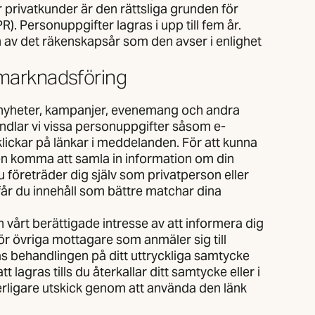
ör privatkunder är den rättsliga grunden för
R). Personuppgifter lagras i upp till fem år.
n av det räkenskapsår som den avser i enlighet
 marknadsföring
a nyheter, kampanjer, evenemang och andra
ndlar vi vissa personuppgifter såsom e-
ickar på länkar i meddelanden. För att kunna
en komma att samla in information om din
du företräder dig själv som privatperson eller
 får du innehåll som bättre matchar dina
 vårt berättigade intresse av att informera dig
För övriga mottagare som anmäler sig till
as behandlingen på ditt uttryckliga samtycke
lagras tills du återkallar ditt samtycke eller i
tterligare utskick genom att använda den länk