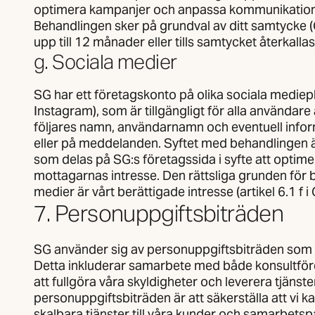
optimera kampanjer och anpassa kommunikation 
Behandlingen sker på grundval av ditt samtycke (G
upp till 12 månader eller tills samtycket återkallas
g. Sociala medier
SG har ett företagskonto på olika sociala medie
Instagram), som är tillgängligt för alla användar
följares namn, användarnamn och eventuell info
eller på meddelanden. Syftet med behandlingen ä
som delas på SG:s företagssida i syfte att optime
mottagarnas intresse. Den rättsliga grunden för
medier är vårt berättigade intresse (artikel 6.1 f i
7. Personuppgiftsbiträden
SG använder sig av personuppgiftsbiträden som b
Detta inkluderar samarbete med både konsultföre
att fullgöra våra skyldigheter och leverera tjänst
personuppgiftsbiträden är att säkerställa att vi ka
skalbara tjänster till våra kunder och samarbetsp