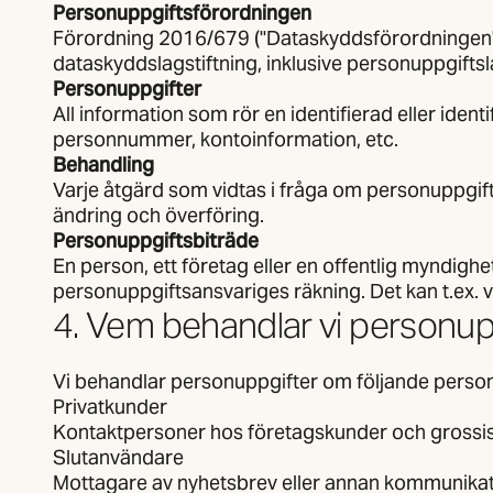
Personuppgiftsförordningen
Förordning 2016/679 ("Dataskyddsförordningen" e
dataskyddslagstiftning, inklusive personuppgifts
Personuppgifter
All information som rör en identifierad eller ident
personnummer, kontoinformation, etc.
Behandling
Varje åtgärd som vidtas i fråga om personuppgifte
ändring och överföring.
Personuppgiftsbiträde
En person, ett företag eller en offentlig myndig
personuppgiftsansvariges räkning. Det kan t.ex. v
4. Vem behandlar vi personu
Vi behandlar personuppgifter om följande person
Privatkunder
Kontaktpersoner hos företagskunder och grossis
Slutanvändare
Mottagare av nyhetsbrev eller annan kommunika