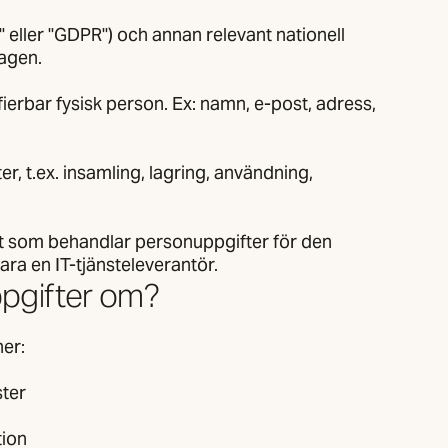
ller "GDPR") och annan relevant nationell
lagen.
ifierbar fysisk person. Ex: namn, e-post, adress,
r, t.ex. insamling, lagring, användning,
het som behandlar personuppgifter för den
ara en IT-tjänsteleverantör.
ppgifter om?
er:
ter
tion